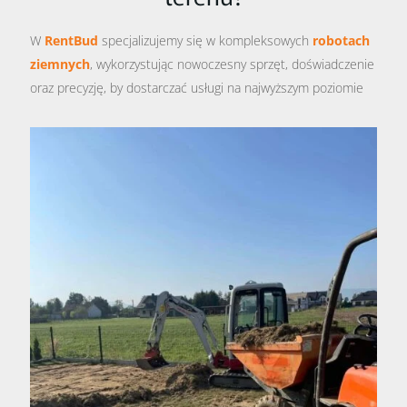
W
RentBud
specjalizujemy się w kompleksowych
robotach
ziemnych
, wykorzystując nowoczesny sprzęt, doświadczenie
oraz precyzję, by dostarczać usługi na najwyższym poziomie