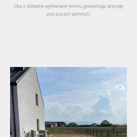
Dba o dokładne wyrównanie terenu, gwarantując precyzję
przy pracach ziemnych.