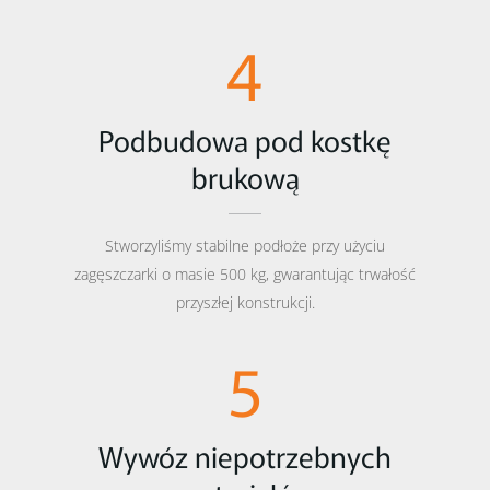
4
Podbudowa pod kostkę
brukową
Stworzyliśmy stabilne podłoże przy użyciu
zagęszczarki o masie 500 kg, gwarantując trwałość
przyszłej konstrukcji.
5
Wywóz niepotrzebnych