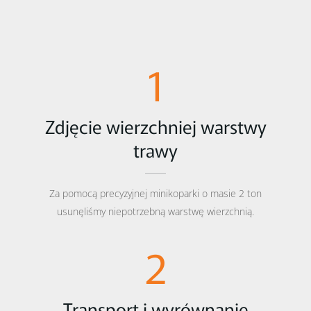
1
Zdjęcie wierzchniej warstwy
trawy
Za pomocą precyzyjnej minikoparki o masie 2 ton
usunęliśmy niepotrzebną warstwę wierzchnią.
2
Transport i wyrównanie