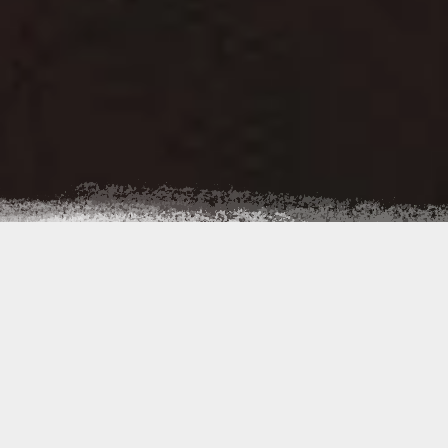
Rentbud
to doświadczona firma świadcząca
kompleksowe
roboty ziemne w
Małopolsce
. Obsługujemy
klientów
indywidualnych, firmy, deweloperów i
instytucje publiczne.
Dzięki
nowoczesnemu sprzętowi i doświadczonym