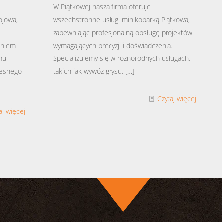
W Piątkowej nasza firma oferuje
ojowa,
wszechstronne usługi minikoparką Piątkowa,
zapewniając profesjonalną obsługę projektów
aniem
wymagających precyzji i doświadczenia.
emu
Specjalizujemy się w różnorodnych usługach,
zesnego
takich jak wywóz grysu,
[…]
Czytaj więcej
aj więcej