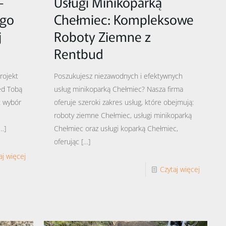
–
Usługi Minikoparką
ego
Chełmiec: Kompleksowe
j
Roboty Ziemne z
Rentbud
rojekt
Poszukujesz niezawodnych i efektywnych
ed Tobą
usług minikoparką Chełmiec? Nasza firma
t wybór
oferuje szeroki zakres usług, które obejmują:
roboty ziemne Chełmiec, usługi minikoparką
…]
Chełmiec oraz usługi koparką Chełmiec,
oferując
[…]
aj więcej
Czytaj więcej