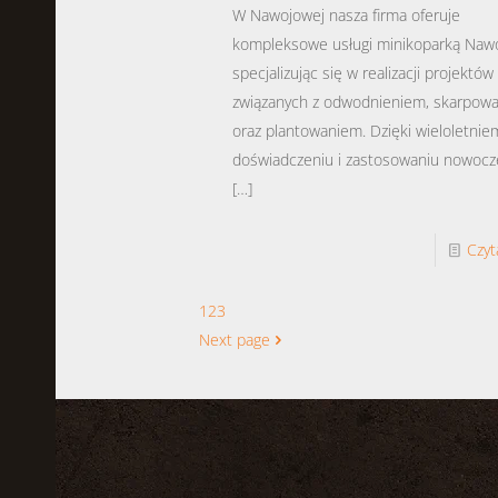
W Nawojowej nasza firma oferuje
kompleksowe usługi minikoparką Naw
specjalizując się w realizacji projektów
związanych z odwodnieniem, skarpow
oraz plantowaniem. Dzięki wieloletni
doświadczeniu i zastosowaniu nowoc
[…]
Czyt
1
2
3
Next page