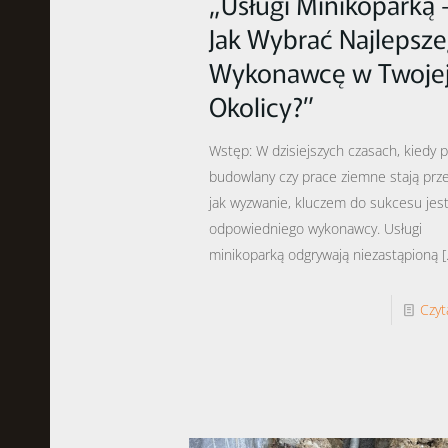
„Usługi Minikoparką 
Jak Wybrać Najlepsz
Wykonawcę w Twoje
Okolicy?”
Wstęp: W dzisiejszych czasach, kiedy p
budowlany czy prace ziemne stają prz
jak wyzwanie, kluczem do sukcesu jes
odpowiedniego wykonawcy. Usługi
minikoparką odgrywają niezastąpioną
[
Czyt