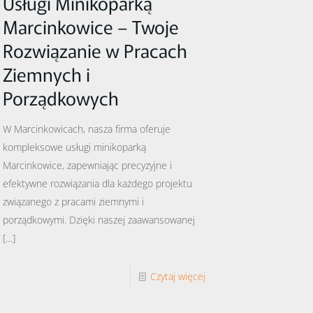
Usługi Minikoparką
Marcinkowice – Twoje
Rozwiązanie w Pracach
Ziemnych i
Porządkowych
W Marcinkowicach, nasza firma oferuje
kompleksowe usługi minikoparką
Marcinkowice, zapewniając precyzyjne i
efektywne rozwiązania dla każdego projektu
związanego z pracami ziemnymi i
porządkowymi. Dzięki naszej zaawansowanej
[…]
Czytaj więcej