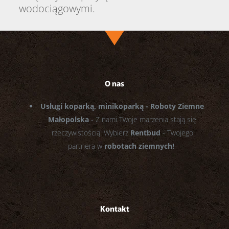
wodociągowymi.
O nas
Usługi koparką, minikoparką - Roboty Ziemne
Małopolska
- Z nami Twoje marzenia stają się
rzeczywistością. Wybierz
Rentbud
- Twojego
partnera w
robotach ziemnych!
Kontakt