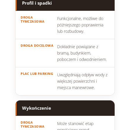
Profil i spadki
Funkcjonalne, możliwe do
późniejszego poprawienia
lub rozbudowy.
Dokładnie powiązane z
bramą, budynkiem,
poboczem i odwodnieniem.
Uwzględniają odpływ wody z
większej powierzchni i
miejsca manewrowe.
Wykończenie
Może stanowić etap
przejściowy przed