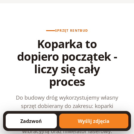
SPRZĘT RENTBUD
Koparka to
dopiero początek -
liczy się cały
proces
Do budowy dróg wykorzystujemy własny
sprzęt dobierany do zakresu: koparki
Takeuchi TB216 i Bobcat E50, wozidła,
Zadzwoń
Wyślij zdjęcia
zagęszczarki 100-500 kg, stopę
wibracyjną oraz niwelator laserowy.