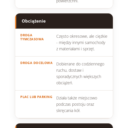
powierzchni.
Obciążenie
Często okresowe, ale ciężkie
- między innymi samochody
z materiałami i sprzęt.
Dobierane do codziennego
ruchu, dostaw i
sporadycznych większych
obciążeń.
Działa także miejscowo
podczas postoju oraz
skręcania kół.