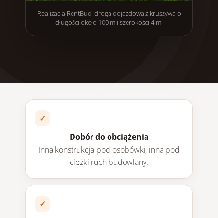
Realizacja RentBud: droga dojazdowa z kruszywa o
długości około 100 m i szerokości 4 m.
Dobór do obciążenia
Inna konstrukcja pod osobówki, inna pod
ciężki ruch budowlany.