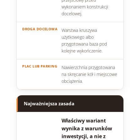
wykonaniem konstrukcji
docelowej.
Warstwa kruszywa
użytkowego albo
przygotowana baza pod
kolejne wykończenie.
Nawierzchnia przygotowana
na skręcanie kół i miejscowe
obciążenia.
Najważniejsza zasada
Właściwy wariant
wynika z warunków
inwestycji, a nie z