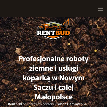
Profesjonalne roboty
ziemne i usługi
koparką w Nowym
Sączu i całej
Małopolsce
Rentbud
to lider w świadczeniu
robót ziemnych w