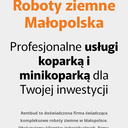
Roboty ziemne
Małopolska
Profesjonalne
usługi
koparką i
minikoparką
dla
Twojej inwestycji
Rentbud
to doświadczona firma świadcząca
kompleksowe
roboty ziemne w Małopolsce
.
Obsługujemy
klientów indywidualnych, firmy,