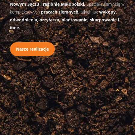
Nowym Sączu i regionie Małopolski.
Specjalizujemy się w
kompleksowych
pracach ziemnych
, takich jak
wykopy,
odwodnienia, przyłącza, plantowanie, skarpowanie i
inne.
Nasze realizacje