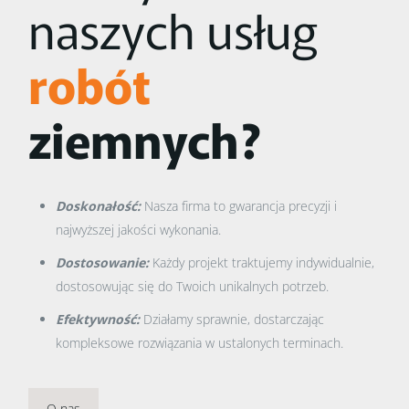
naszych usług
robót
ziemnych?
Doskonałość:
Nasza firma to gwarancja precyzji i
najwyższej jakości wykonania.
Dostosowanie:
Każdy projekt traktujemy indywidualnie,
dostosowując się do Twoich unikalnych potrzeb.
Efektywność:
Działamy sprawnie, dostarczając
kompleksowe rozwiązania w ustalonych terminach.
O nas