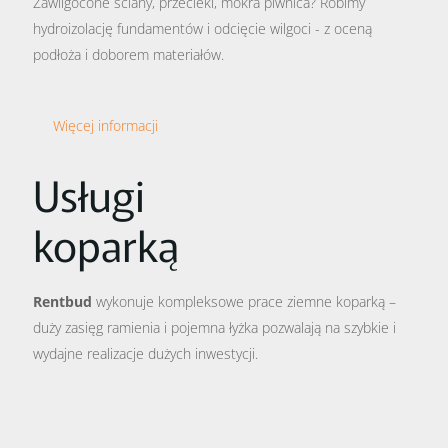
Zawilgocone ściany, przecieki, mokra piwnica? Robimy
hydroizolację fundamentów i odcięcie wilgoci - z oceną
podłoża i doborem materiałów.
Więcej informacji
Usługi
koparką
Rentbud
wykonuje kompleksowe prace ziemne koparką –
duży zasięg ramienia i pojemna łyżka pozwalają na szybkie i
wydajne realizacje dużych inwestycji.