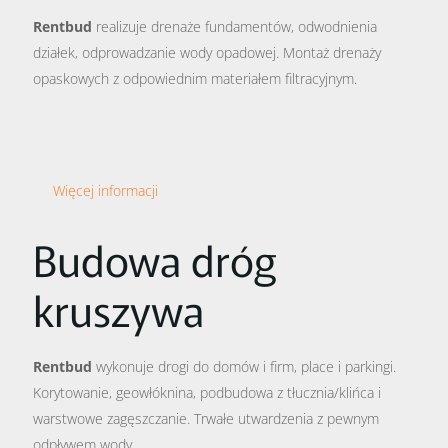
Rentbud
realizuje drenaże fundamentów, odwodnienia
działek, odprowadzanie wody opadowej. Montaż drenaży
opaskowych z odpowiednim materiałem filtracyjnym.
Więcej informacji
Budowa dróg
kruszywa
Rentbud
wykonuje drogi do domów i firm, place i parkingi.
Korytowanie, geowłóknina, podbudowa z tłucznia/klińca i
warstwowe zagęszczanie. Trwałe utwardzenia z pewnym
odpływem wody.