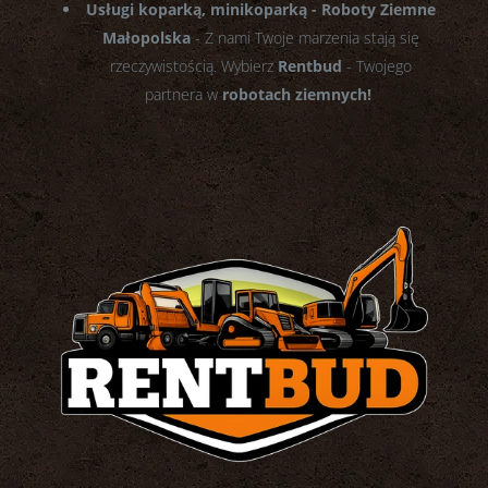
Usługi koparką, minikoparką - Roboty Ziemne
Małopolska
- Z nami Twoje marzenia stają się
rzeczywistością. Wybierz
Rentbud
- Twojego
partnera w
robotach ziemnych!