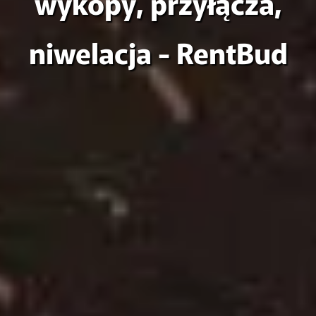
wykopy, przyłącza,
niwelacja - RentBud