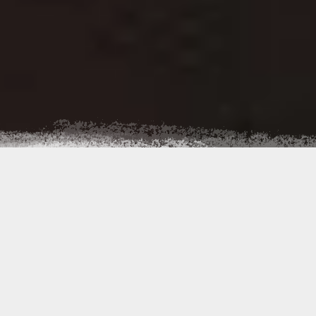
Usługi minikoparką
-