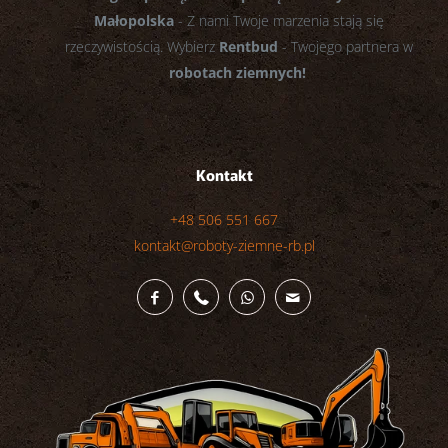
Małopolska
- Z nami Twoje marzenia stają się
rzeczywistością. Wybierz
Rentbud
- Twojego partnera w
robotach ziemnych!
Kontakt
+48 506 551 667
kontakt@roboty-ziemne-rb.pl