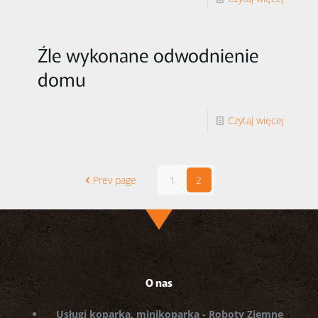
Źle wykonane odwodnienie
domu
Czytaj więcej
Prev page
1
2
O nas
Usługi koparką, minikoparką - Roboty Ziemne