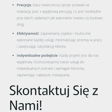
Precyzja
: Nasz nowoczesny sprzęt pozwala na
realizację prac z wyjątkową precyzją, co jest niezbędne
przy takich zadaniach jak wykonanie rowów czy budowa
dróg.
Efektywność
: Zapewniamy szybkie i skuteczne
wykonanie każdej usługi, minimalizując przerwy w pracy
i zwiększając satysfakcję klienta.
Indywidualne podejście
: Każdy projekt jest dla nas
wyjątkowy. Dostosowujemy nasze usługi do
indywidualnych potrzeb i wymagań klientów,
zapewniając najlepsze rozwiązania.
Skontaktuj Się z
Nami!