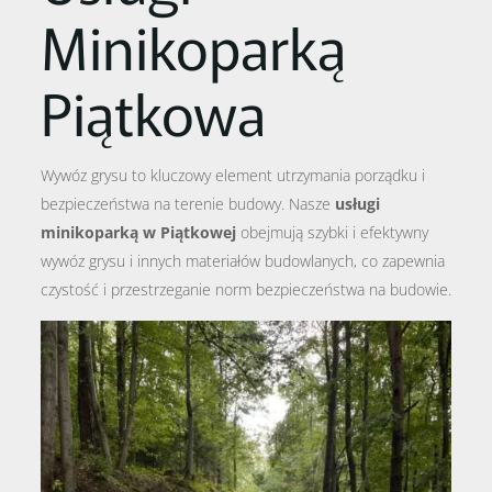
Minikoparką
Piątkowa
Wywóz grysu to kluczowy element utrzymania porządku i
bezpieczeństwa na terenie budowy. Nasze
usługi
minikoparką w Piątkowej
obejmują szybki i efektywny
wywóz grysu i innych materiałów budowlanych, co zapewnia
czystość i przestrzeganie norm bezpieczeństwa na budowie.