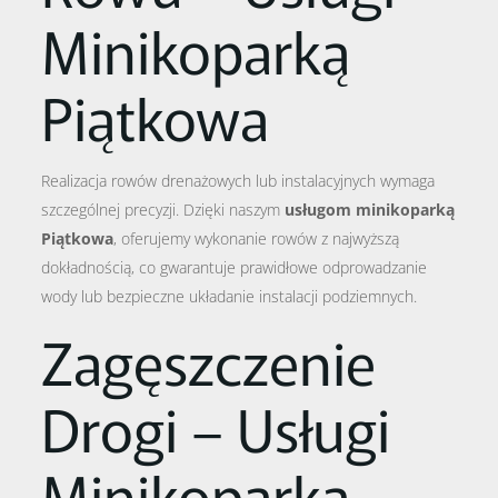
Minikoparką
Piątkowa
Realizacja rowów drenażowych lub instalacyjnych wymaga
szczególnej precyzji. Dzięki naszym
usługom minikoparką
Piątkowa
, oferujemy wykonanie rowów z najwyższą
dokładnością, co gwarantuje prawidłowe odprowadzanie
wody lub bezpieczne układanie instalacji podziemnych.
Zagęszczenie
Drogi – Usługi
Minikoparką