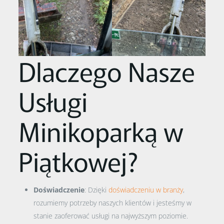
Dlaczego Nasze
Usługi
Minikoparką w
Piątkowej?
Doświadczenie
: Dzięki
doświadczeniu w branży
,
rozumiemy potrzeby naszych klientów i jesteśmy w
stanie zaoferować usługi na najwyższym poziomie.