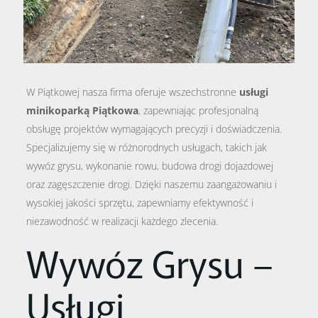
W Piątkowej nasza firma oferuje wszechstronne
usługi
minikoparką Piątkowa
, zapewniając profesjonalną
obsługę projektów wymagających precyzji i doświadczenia.
Specjalizujemy się w różnorodnych usługach, takich jak
wywóz grysu, wykonanie rowu, budowa drogi dojazdowej
oraz zagęszczenie drogi. Dzięki naszemu zaangażowaniu i
wysokiej jakości sprzętu, zapewniamy efektywność i
niezawodność w realizacji każdego zlecenia.
Wywóz Grysu –
Usługi