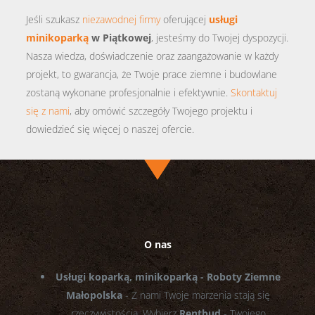
Jeśli szukasz
niezawodnej firmy
oferującej
usługi
minikoparką
w Piątkowej
, jesteśmy do Twojej dyspozycji.
Nasza wiedza, doświadczenie oraz zaangażowanie w każdy
projekt, to gwarancja, że Twoje prace ziemne i budowlane
zostaną wykonane profesjonalnie i efektywnie.
Skontaktuj
się z nami
, aby omówić szczegóły Twojego projektu i
dowiedzieć się więcej o naszej ofercie.
O nas
Usługi koparką, minikoparką - Roboty Ziemne
Małopolska
- Z nami Twoje marzenia stają się
rzeczywistością. Wybierz
Rentbud
- Twojego